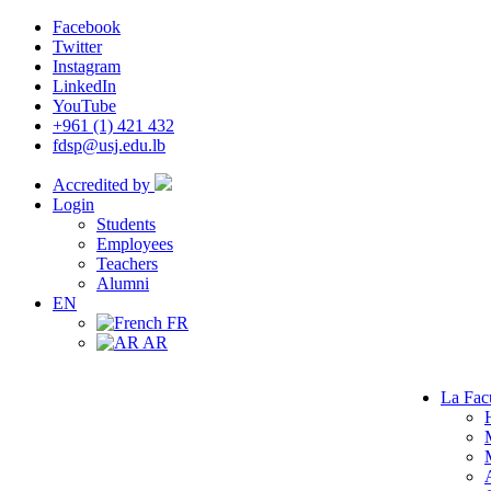
Facebook
Twitter
Instagram
LinkedIn
YouTube
+961 (1) 421 432
fdsp@usj.edu.lb
Accredited by
Login
Students
Employees
Teachers
Alumni
EN
FR
AR
La Fac