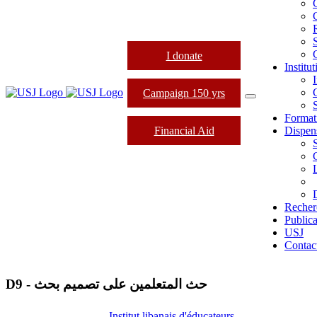
I donate
Institu
I
Campaign 150 yrs
Format
Financial Aid
Dispens
Recher
Publica
USJ
Contac
D9 - حث المتعلمين على تصميم بحث
Institut libanais d'éducateurs