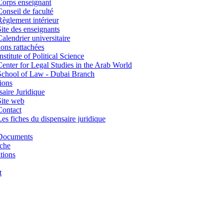
Corps enseignant
Conseil de faculté
Règlement intérieur
Site des enseignants
Calendrier universitaire
tions rattachées
nstitute of Political Science
Center for Legal Studies in the Arab World
School of Law - Dubai Branch
ions
aire Juridique
Site web
Contact
Les fiches du dispensaire juridique
Documents
che
tions
t