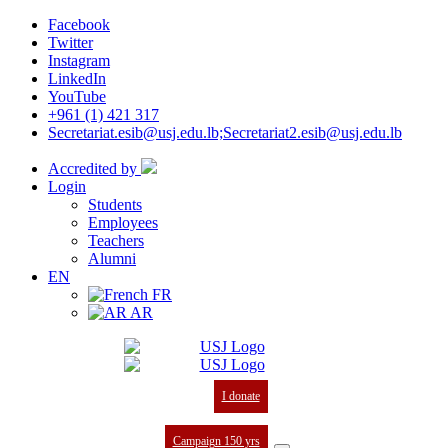
Facebook
Twitter
Instagram
LinkedIn
YouTube
+961 (1) 421 317
Secretariat.esib@usj.edu.lb;Secretariat2.esib@usj.edu.lb
Accredited by
Login
Students
Employees
Teachers
Alumni
EN
FR
AR
I donate
Campaign 150 yrs