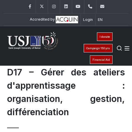
Facebook
Twitter
Instagram
LinkedIn
YouTube
+961 (8) 543 120/
esiam@usj
Accredited by
Login
EN
I donate
Campaign 150 yrs
Financial Aid
D17 – Gérer des ateliers
d'apprentissage :
organisation, gestion,
différenciation