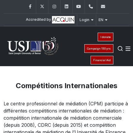
Facebook
Twitter
Instagram
LinkedIn
YouTube
+961 (1) 421475
cpm@usj.e
Accredited by
Login
EN
I donate
Campaign 150 yrs
Financial Aid
Compétitions Internationales
Le centre professionnel de médiation (CPM) participe à
différentes compétitions internationales de médiation :
compétition internationale de médiation commerciale
(depuis 2008), CDRC (depuis 2015) et compétition
internationale de médiation de l’Université de Florence