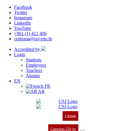
Facebook
Twitter
Instagram
LinkedIn
YouTube
+961 (1) 421 406
cedroma@usj.edu.lb
Accredited by
Login
Students
Employees
Teachers
Alumni
EN
FR
AR
I donate
Campaign 150 yrs