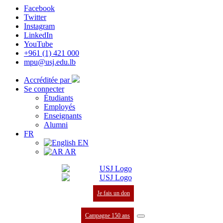
Facebook
Twitter
Instagram
LinkedIn
YouTube
+961 (1) 421 000
mpu@usj.edu.lb
Accréditée par
Se connecter
Étudiants
Employés
Enseignants
Alumni
FR
EN
AR
Je fais un don
Campagne 150 ans