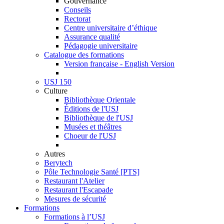
Gouvernance
Conseils
Rectorat
Centre universitaire d’éthique
Assurance qualité
Pédagogie universitaire
Catalogue des formations
Version française - English Version
USJ 150
Culture
Bibliothèque Orientale
Éditions de l'USJ
Bibliothèque de l'USJ
Musées et théâtres
Choeur de l'USJ
Autres
Berytech
Pôle Technologie Santé [PTS]
Restaurant l'Atelier
Restaurant l'Escapade
Mesures de sécurité
Formations
Formations à l’USJ