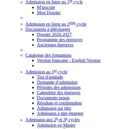
er
Admission en ligne au 1
cycle
M'inscrire
Mon Dossier
ème
Admission en ligne au 2
cycle
Documents à télécharger
Dossier 2026-2027
Programme des épreuves
Anciennes épreuves
Catalogue des formations
Version française - English Version
er
Admission au 1
cycle
Test d'aptitude
Demande d’admission
Périodes des admissions
Calendrier des épreuves
Documents requis
Résultats et confirmation
Admission sur titre
Admission à titre étranger
e
e
Admission aux 2
et 3
cycles
Admission en Master