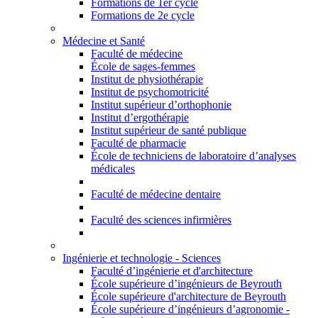
Formations de 1er cycle
Formations de 2e cycle
Médecine et Santé
Faculté de médecine
École de sages-femmes
Institut de physiothérapie
Institut de psychomotricité
Institut supérieur d’orthophonie
Institut d’ergothérapie
Institut supérieur de santé publique
Faculté de pharmacie
École de techniciens de laboratoire d’analyses
médicales
Faculté de médecine dentaire
Faculté des sciences infirmières
Ingénierie et technologie - Sciences
Faculté d’ingénierie et d'architecture
École supérieure d’ingénieurs de Beyrouth
École supérieure d'architecture de Beyrouth
École supérieure d’ingénieurs d’agronomie -