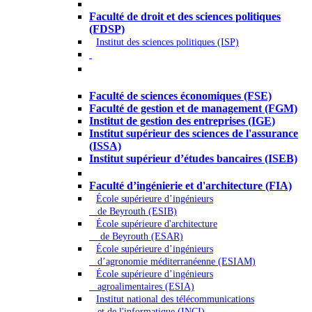
Droit - Sciences politiques
Faculté de droit et des sciences politiques
(FDSP)
Institut des sciences politiques (ISP)
Économie - Gestion - Banque -
Assurances
Faculté de sciences économiques (FSE)
Faculté de gestion et de management (FGM)
Institut de gestion des entreprises (IGE)
Institut supérieur des sciences de l'assurance
(ISSA)
Institut supérieur d’études bancaires (ISEB)
Ingénierie et technologie - Sciences
Faculté d’ingénierie et d'architecture (FIA)
École supérieure d’ingénieurs
de Beyrouth (ESIB)
École supérieure d'architecture
de Beyrouth (ESAR)
École supérieure d’ingénieurs
d’agronomie méditerranéenne (ESIAM)
École supérieure d’ingénieurs
agroalimentaires (ESIA)
Institut national des télécommunications
et de l'informatique (INCI)