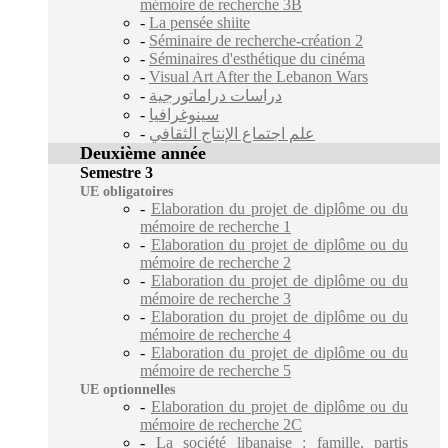
mémoire de recherche 3B
-
La pensée shiite
-
Séminaire de recherche-création 2
-
Séminaires d'esthétique du cinéma
-
Visual Art After the Lebanon Wars
-
دراسات دراماتورجية
-
سينوغرافيا
-
علم اجتماع الإنتاج الثقافي
Deuxième année
Semestre 3
UE obligatoires
-
Elaboration du projet de diplôme ou du
mémoire de recherche 1
-
Elaboration du projet de diplôme ou du
mémoire de recherche 2
-
Elaboration du projet de diplôme ou du
mémoire de recherche 3
-
Elaboration du projet de diplôme ou du
mémoire de recherche 4
-
Elaboration du projet de diplôme ou du
mémoire de recherche 5
UE optionnelles
-
Elaboration du projet de diplôme ou du
mémoire de recherche 2C
-
La société libanaise : famille, partis