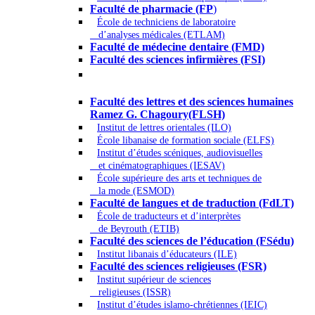
Faculté de pharmacie (FP
)
École de techniciens de laboratoire
d’analyses médicales (ETLAM)
Faculté de médecine dentaire (FMD)
Faculté des sciences infirmières (FSI)
Arts - Lettres et Sciences humaines -
Sciences religieuses
Faculté des lettres et des sciences humaines
Ramez G. Chagoury(FLSH)
Institut de lettres orientales (ILO)
École libanaise de formation sociale (ELFS)
Institut d’études scéniques, audiovisuelles
et cinématographiques (IESAV)
École supérieure des arts et techniques de
la mode (ESMOD)
Faculté de langues et de traduction (FdLT)
École de traducteurs et d’interprètes
de Beyrouth (ETIB)
Faculté des sciences de l’éducation (FSédu)
Institut libanais d’éducateurs (ILE)
Faculté des sciences religieuses (FSR)
Institut supérieur de sciences
religieuses (ISSR)
Institut d’études islamo-chrétiennes (IEIC)