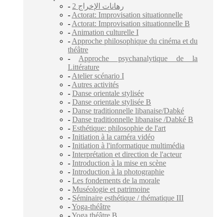
-
2 رهانات الإخراج
-
Actorat: Improvisation situationnelle
-
Actorat: Improvisation situationnelle B
-
Animation culturelle I
-
Approche philosophique du cinéma et du
théâtre
-
Approche psychanalytique de la
Littérature
-
Atelier scénario I
-
Autres activités
-
Danse orientale stylisée
-
Danse orientale stylisée B
-
Danse traditionnelle libanaise/Dabké
-
Danse traditionnelle libanaise /Dabké B
-
Esthétique: philosophie de l'art
-
Initiation à la caméra vidéo
-
Initiation à l'informatique multimédia
-
Interprétation et direction de l'acteur
-
Introduction à la mise en scène
-
Introduction à la photographie
-
Les fondements de la morale
-
Muséologie et patrimoine
-
Séminaire esthétique / thématique III
-
Yoga-théâtre
-
Yoga théâtre B