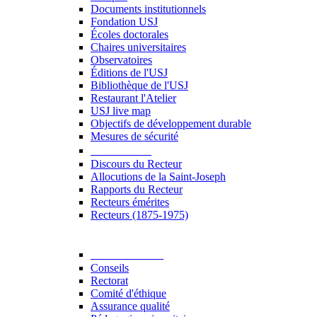
Documents institutionnels
Fondation USJ
Écoles doctorales
Chaires universitaires
Observatoires
Éditions de l'USJ
Bibliothèque de l'USJ
Restaurant l'Atelier
USJ live map
Objectifs de développement durable
Mesures de sécurité
Le Recteur
Discours du Recteur
Allocutions de la Saint-Joseph
Rapports du Recteur
Recteurs émérites
Recteurs (1875-1975)
Gouvernance
Conseils
Rectorat
Comité d'éthique
Assurance qualité