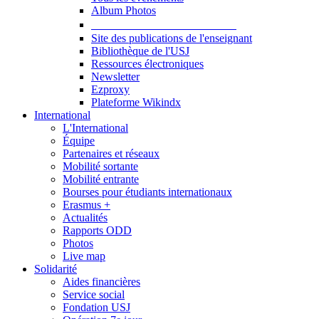
Album Photos
Publications et Ressources
Site des publications de l'enseignant
Bibliothèque de l'USJ
Ressources électroniques
Newsletter
Ezproxy
Plateforme Wikindx
International
L'International
Équipe
Partenaires et réseaux
Mobilité sortante
Mobilité entrante
Bourses pour étudiants internationaux
Erasmus +
Actualités
Rapports ODD
Photos
Live map
Solidarité
Aides financières
Service social
Fondation USJ