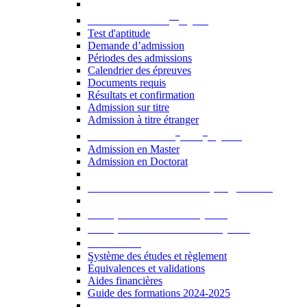
er
Admission au 1
cycle
Test d'aptitude
Demande d’admission
Périodes des admissions
Calendrier des épreuves
Documents requis
Résultats et confirmation
Admission sur titre
Admission à titre étranger
e
e
Admission aux 2
et 3
cycles
Admission en Master
Admission en Doctorat
Admission en cours de programme
UE optionnelles USJ [PDF]
UE optionnelles ouvertes [PDF]
À savoir...
Système des études et règlement
Équivalences et validations
Aides financières
Guide des formations 2024-2025