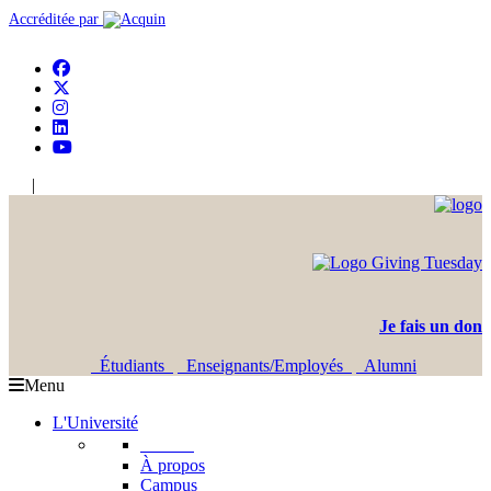
Accréditée par
|
En
Ar
Je fais un don
Étudiants
Enseignants/Employés
Alumni
Menu
L'Université
L'USJ
À propos
Campus