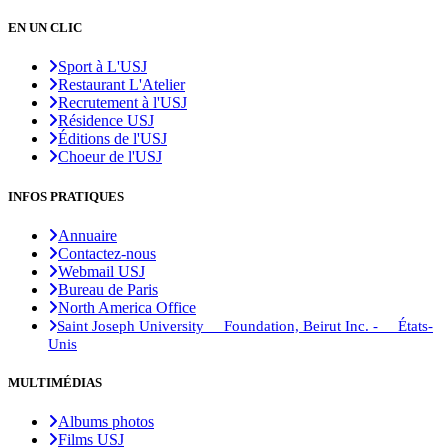
EN UN CLIC
Sport à L'USJ
Restaurant L'Atelier
Recrutement à l'USJ
Résidence USJ
Éditions de l'USJ
Choeur de l'USJ
INFOS PRATIQUES
Annuaire
Contactez-nous
Webmail USJ
Bureau de Paris
North America Office
Saint Joseph University Foundation, Beirut Inc. - États-
Unis
MULTIMÉDIAS
Albums photos
Films USJ