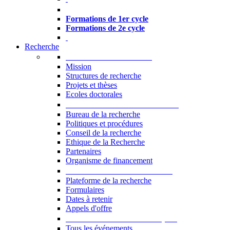
Formations à l’USJ
Formations de 1er cycle
Formations de 2e cycle
Recherche
La Recherche à l'USJ
Mission
Structures de recherche
Projets et thèses
Ecoles doctorales
Vice-rectorat à la Recherche
Bureau de la recherche
Politiques et procédures
Conseil de la recherche
Ethique de la Recherche
Partenaires
Organisme de financement
Plateforme de la recherche
Plateforme de la recherche
Formulaires
Dates à retenir
Appels d'offre
Manifestations Scientifiques
Tous les événements