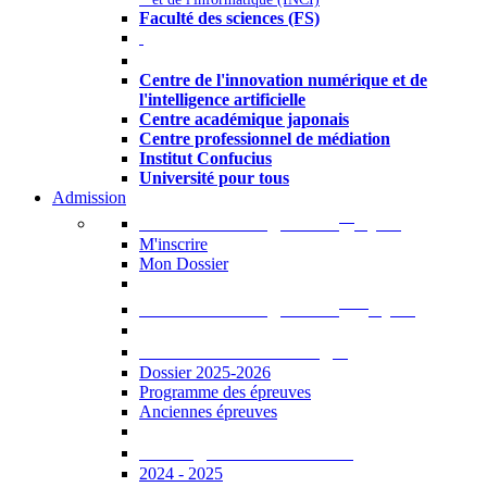
Faculté des sciences (FS)
Autres
Centre de l'innovation numérique et de
l'intelligence artificielle
Centre académique japonais
Centre professionnel de médiation
Institut Confucius
Université pour tous
Admission
er
Admission en ligne au 1
cycle
M'inscrire
Mon Dossier
ème
Admission en ligne au 2
cycle
Documents à télécharger
Dossier 2025-2026
Programme des épreuves
Anciennes épreuves
Catalogue des formations
2024 - 2025