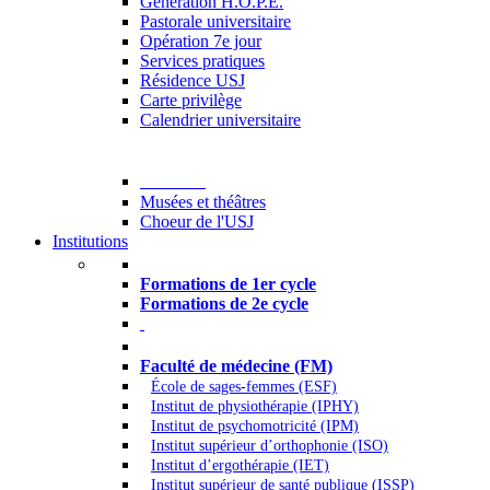
Generation H.O.P.E.
Pastorale universitaire
Opération 7e jour
Services pratiques
Résidence USJ
Carte privilège
Calendrier universitaire
Culture
Musées et théâtres
Choeur de l'USJ
Institutions
Formations à l’USJ
Formations de 1er cycle
Formations de 2e cycle
Médecine et Santé
Faculté de médecine (FM)
École de sages-femmes (ESF)
Institut de physiothérapie (IPHY)
Institut de psychomotricité (IPM)
Institut supérieur d’orthophonie (ISO)
Institut d’ergothérapie (IET)
Institut supérieur de santé publique (ISSP)