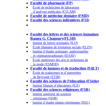
Faculté de pharmacie (FP
)
École de techniciens de laboratoire
d’analyses médicales (ETLAM)
Faculté de médecine dentaire (FMD)
Faculté des sciences infirmières (FSI)
Arts - Lettres et Sciences humaines -
Sciences religieuses
Faculté des lettres et des sciences humaines
Ramez G. Chagoury(FLSH)
Institut de lettres orientales (ILO)
École libanaise de formation sociale (ELFS)
Institut d’études scéniques, audiovisuelles
et cinématographiques (IESAV)
École supérieure des arts et techniques de
la mode (ESMOD)
Faculté de langues et de traduction (FdLT)
École de traducteurs et d’interprètes
de Beyrouth (ETIB)
Faculté des sciences de l’éducation (FSédu)
Institut libanais d’éducateurs (ILE)
Faculté des sciences religieuses (FSR)
Institut supérieur de sciences
religieuses (ISSR)
Institut d’études islamo-chrétiennes (IEIC)