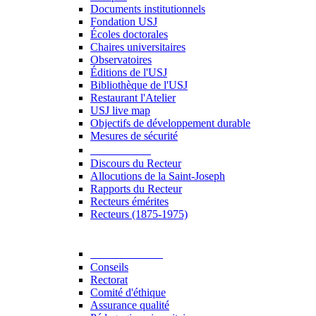
Documents institutionnels
Fondation USJ
Écoles doctorales
Chaires universitaires
Observatoires
Éditions de l'USJ
Bibliothèque de l'USJ
Restaurant l'Atelier
USJ live map
Objectifs de développement durable
Mesures de sécurité
Le Recteur
Discours du Recteur
Allocutions de la Saint-Joseph
Rapports du Recteur
Recteurs émérites
Recteurs (1875-1975)
Gouvernance
Conseils
Rectorat
Comité d'éthique
Assurance qualité