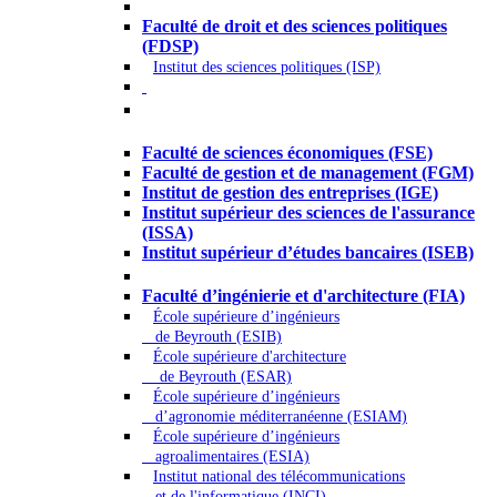
Droit - Sciences politiques
Faculté de droit et des sciences politiques
(FDSP)
Institut des sciences politiques (ISP)
Économie - Gestion - Banque -
Assurances
Faculté de sciences économiques (FSE)
Faculté de gestion et de management (FGM)
Institut de gestion des entreprises (IGE)
Institut supérieur des sciences de l'assurance
(ISSA)
Institut supérieur d’études bancaires (ISEB)
Ingénierie et technologie - Sciences
Faculté d’ingénierie et d'architecture (FIA)
École supérieure d’ingénieurs
de Beyrouth (ESIB)
École supérieure d'architecture
de Beyrouth (ESAR)
École supérieure d’ingénieurs
d’agronomie méditerranéenne (ESIAM)
École supérieure d’ingénieurs
agroalimentaires (ESIA)
Institut national des télécommunications
et de l'informatique (INCI)