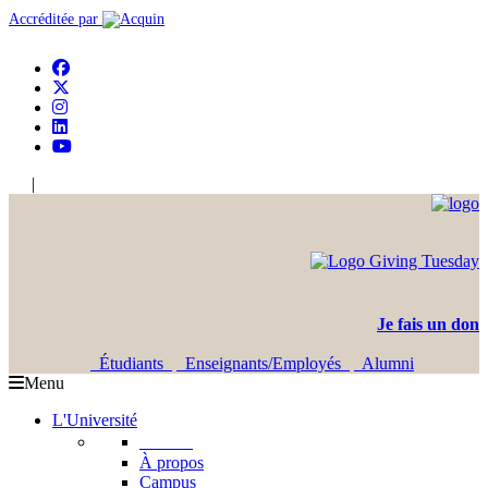
Accréditée par
|
En
Ar
Je fais un don
Étudiants
Enseignants/Employés
Alumni
Menu
L'Université
L'USJ
À propos
Campus