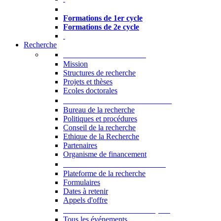
Formations à l’USJ
Formations de 1er cycle
Formations de 2e cycle
Recherche
La Recherche à l'USJ
Mission
Structures de recherche
Projets et thèses
Ecoles doctorales
Vice-rectorat à la Recherche
Bureau de la recherche
Politiques et procédures
Conseil de la recherche
Ethique de la Recherche
Partenaires
Organisme de financement
Plateforme de la recherche
Plateforme de la recherche
Formulaires
Dates à retenir
Appels d'offre
Manifestations Scientifiques
Tous les événements