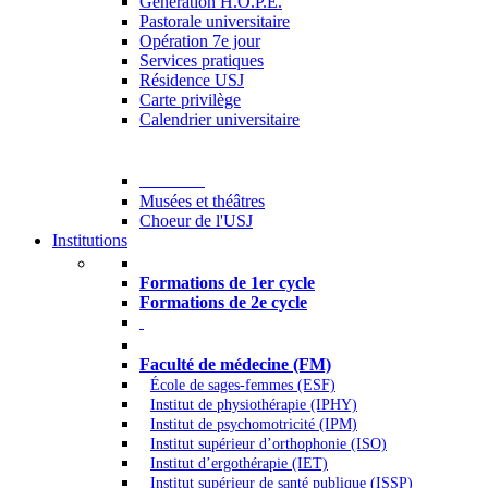
Generation H.O.P.E.
Pastorale universitaire
Opération 7e jour
Services pratiques
Résidence USJ
Carte privilège
Calendrier universitaire
Culture
Musées et théâtres
Choeur de l'USJ
Institutions
Formations à l’USJ
Formations de 1er cycle
Formations de 2e cycle
Médecine et Santé
Faculté de médecine (FM)
École de sages-femmes (ESF)
Institut de physiothérapie (IPHY)
Institut de psychomotricité (IPM)
Institut supérieur d’orthophonie (ISO)
Institut d’ergothérapie (IET)
Institut supérieur de santé publique (ISSP)