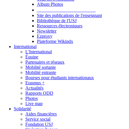
Album Photos
Publications et Ressources
Site des publications de l'enseignant
Bibliothèque de l'USJ
Ressources électroniques
Newsletter
Ezproxy
Plateforme Wikindx
International
L'International
Équipe
Partenaires et réseaux
Mobilité sortante
Mobilité entrante
Bourses pour étudiants internationaux
Erasmus +
Actualités
Rapports ODD
Photos
Live map
Solidarité
Aides financières
Service social
Fondation USJ