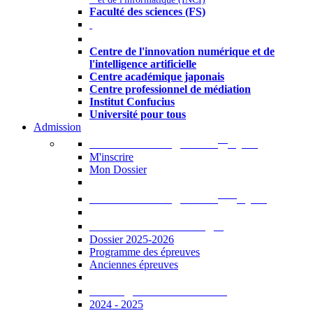
Faculté des sciences (FS)
Autres
Centre de l'innovation numérique et de
l'intelligence artificielle
Centre académique japonais
Centre professionnel de médiation
Institut Confucius
Université pour tous
Admission
er
Admission en ligne au 1
cycle
M'inscrire
Mon Dossier
ème
Admission en ligne au 2
cycle
Documents à télécharger
Dossier 2025-2026
Programme des épreuves
Anciennes épreuves
Catalogue des formations
2024 - 2025