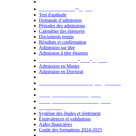
er
Admission au 1
cycle
Test d'aptitude
Demande d’admission
Périodes des admissions
Calendrier des épreuves
Documents requis
Résultats et confirmation
Admission sur titre
Admission à titre étranger
e
e
Admission aux 2
et 3
cycles
Admission en Master
Admission en Doctorat
Admission en cours de programme
UE optionnelles USJ [PDF]
UE optionnelles ouvertes [PDF]
À savoir...
Système des études et règlement
Équivalences et validations
Aides financières
Guide des formations 2024-2025