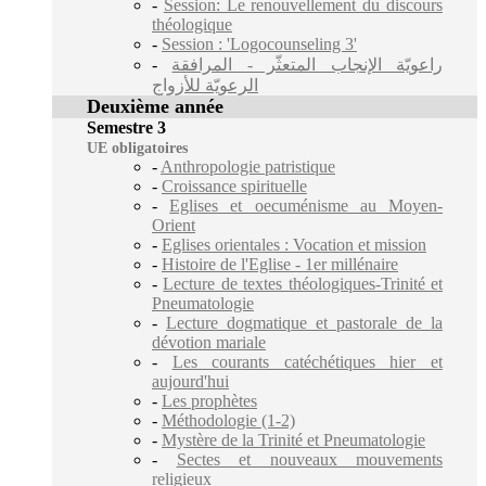
-
Session: Le renouvellement du discours
théologique
-
Session : 'Logocounseling 3'
-
راعويّة الإنجاب المتعثّر - المرافقة
الرعويّة للأزواج
Deuxième année
Semestre 3
UE obligatoires
-
Anthropologie patristique
-
Croissance spirituelle
-
Eglises et oecuménisme au Moyen-
Orient
-
Eglises orientales : Vocation et mission
-
Histoire de l'Eglise - 1er millénaire
-
Lecture de textes théologiques-Trinité et
Pneumatologie
-
Lecture dogmatique et pastorale de la
dévotion mariale
-
Les courants catéchétiques hier et
aujourd'hui
-
Les prophètes
-
Méthodologie (1-2)
-
Mystère de la Trinité et Pneumatologie
-
Sectes et nouveaux mouvements
religieux