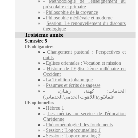
-
Méthodologie de l'enseignement au
préscolaire et primaire
-
Philosophie de la croyance
-
Philosophie médiévale et moderne
-
Session: Le renouvellement du discours
théologique
Troisième année
Semestre 5
UE obligatoires
-
Changement pastoral : Perspectives et
outils
-
Eglises orientales : Vocation et mission
-
Histoire de l'Eglise 2ème millénaire en
Occident
-
La Tradition johannique
-
Psaumes et écrits de sagesse
-
الخدمات: كهنة، رهبان،
علمانيّون(اللاهوت الخدمي/الخدماتي)
UE optionnelles
-
Hébreu 1
-
Les médias au service de l'éducation
Chrétienne
-
Phénoménologie I: les fondements
-
Session : 'Logocounseling 1'
-
Session : 'Logocounseling 2'