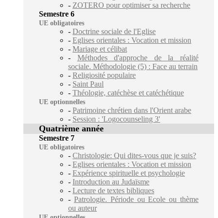
-
ZOTERO pour optimiser sa recherche
Semestre 6
UE obligatoires
-
Doctrine sociale de l'Eglise
-
Eglises orientales : Vocation et mission
-
Mariage et célibat
-
Méthodes d'approche de la réalité
sociale. Méthodologie (5) : Face au terrain
-
Religiosité populaire
-
Saint Paul
-
Théologie, catéchèse et catéchétique
UE optionnelles
-
Patrimoine chrétien dans l'Orient arabe
-
Session : 'Logocounseling 3'
Quatrième année
Semestre 7
UE obligatoires
-
Christologie: Qui dites-vous que je suis?
-
Eglises orientales : Vocation et mission
-
Expérience spirituelle et psychologie
-
Introduction au Judaïsme
-
Lecture de textes bibliques
-
Patrologie. Période ou Ecole ou thème
ou auteur
UE optionnelles