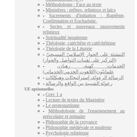
-
Méthodologie : Face au texte
-
Ministères : prêtres, religieux et laïcs
-
Sacrements d'initiation : Baptême,
Confirmation et Eucharistie.
-
Sectes et nouveaux mouvements
religieux
-
Spiritualité ignatienne
-
Théologie, catéchèse et catéchétique
-
Théologie de la Liturgie
-
التنشئة على الحوار الإسلاميّ المسيحيّ
(التركيز على تقنيات التواصل والحوار)
-
الخدمات: كهنة، رهبان،
علمانيّون(اللاهوت الخدمي/الخدماتي)
-
الرسالة الرعويّة، إستراتيجيّات وهيكليّات
-
رعويّة الشبيبة بين الواقع والرسالة
UE optionnelles
-
Grec 1 a
-
Lecture de textes du Magistère
-
Le protestantisme
-
Méthodologie de l'enseignement au
préscolaire et primaire
-
Philosophie de la croyance
-
Philosophie médiévale et moderne
-
Psychologie religieuse