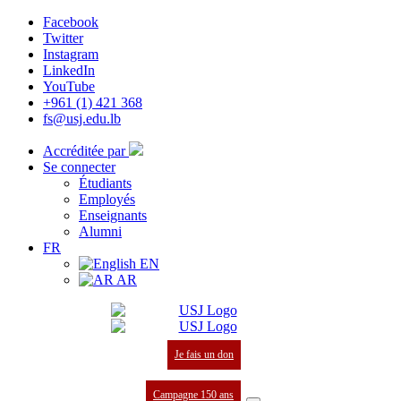
Facebook
Twitter
Instagram
LinkedIn
YouTube
+961 (1) 421 368
fs@usj.edu.lb
Accréditée par
Se connecter
Étudiants
Employés
Enseignants
Alumni
FR
EN
AR
Je fais un don
Campagne 150 ans