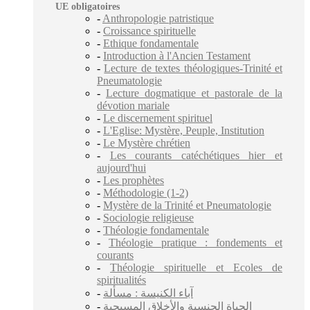
UE obligatoires
-
Anthropologie patristique
-
Croissance spirituelle
-
Ethique fondamentale
-
Introduction à l'Ancien Testament
-
Lecture de textes théologiques-Trinité et
Pneumatologie
-
Lecture dogmatique et pastorale de la
dévotion mariale
-
Le discernement spirituel
-
L'Eglise: Mystère, Peuple, Institution
-
Le Mystère chrétien
-
Les courants catéchétiques hier et
aujourd'hui
-
Les prophètes
-
Méthodologie (1-2)
-
Mystère de la Trinité et Pneumatologie
-
Sociologie religieuse
-
Théologie fondamentale
-
Théologie pratique : fondements et
courants
-
Théologie spirituelle et Ecoles de
spiritualités
-
آباء الكنيسة : مسألة
-
الحياة الجنسية والأخلاق المسيحية