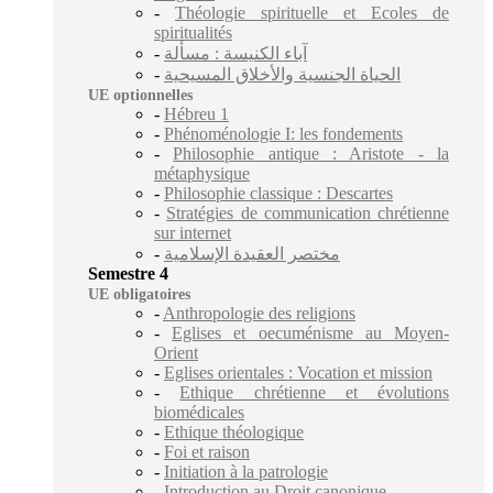
-
Théologie spirituelle et Ecoles de
spiritualités
-
آباء الكنيسة : مسألة
-
الحياة الجنسية والأخلاق المسيحية
UE optionnelles
-
Hébreu 1
-
Phénoménologie I: les fondements
-
Philosophie antique : Aristote - la
métaphysique
-
Philosophie classique : Descartes
-
Stratégies de communication chrétienne
sur internet
-
مختصر العقيدة الإسلامية
Semestre 4
UE obligatoires
-
Anthropologie des religions
-
Eglises et oecuménisme au Moyen-
Orient
-
Eglises orientales : Vocation et mission
-
Ethique chrétienne et évolutions
biomédicales
-
Ethique théologique
-
Foi et raison
-
Initiation à la patrologie
-
Introduction au Droit canonique