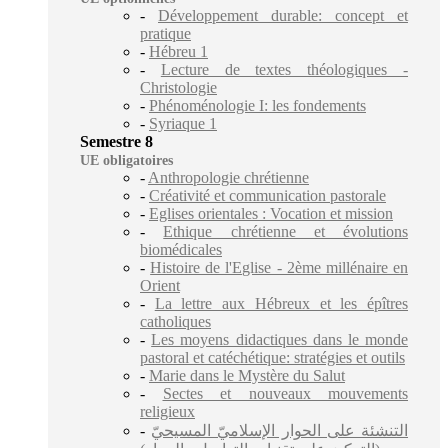
-
Développement durable: concept et
pratique
-
Hébreu 1
-
Lecture de textes théologiques -
Christologie
-
Phénoménologie I: les fondements
-
Syriaque 1
Semestre 8
UE obligatoires
-
Anthropologie chrétienne
-
Créativité et communication pastorale
-
Eglises orientales : Vocation et mission
-
Ethique chrétienne et évolutions
biomédicales
-
Histoire de l'Eglise - 2ème millénaire en
Orient
-
La lettre aux Hébreux et les épîtres
catholiques
-
Les moyens didactiques dans le monde
pastoral et catéchétique: stratégies et outils
-
Marie dans le Mystère du Salut
-
Sectes et nouveaux mouvements
religieux
-
التنشئة على الحوار الإسلاميّ المسيحيّ