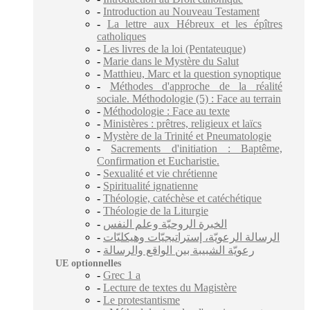
-
Introduction au Nouveau Testament
-
La lettre aux Hébreux et les épîtres
catholiques
-
Les livres de la loi (Pentateuque)
-
Marie dans le Mystère du Salut
-
Matthieu, Marc et la question synoptique
-
Méthodes d'approche de la réalité
sociale. Méthodologie (5) : Face au terrain
-
Méthodologie : Face au texte
-
Ministères : prêtres, religieux et laïcs
-
Mystère de la Trinité et Pneumatologie
-
Sacrements d'initiation : Baptême,
Confirmation et Eucharistie.
-
Sexualité et vie chrétienne
-
Spiritualité ignatienne
-
Théologie, catéchèse et catéchétique
-
Théologie de la Liturgie
-
الخبرة الروحيّة وعلم النفس
-
الرسالة الرعويّة، إستراتيجيّات وهيكليّات
-
رعويّة الشبيبة بين الواقع والرسالة
UE optionnelles
-
Grec 1 a
-
Lecture de textes du Magistère
-
Le protestantisme