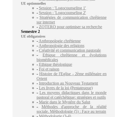
UE optionnelles
-
Session : 'Logocounseling 1'
-
Session : 'Logocounseling 2'
-
Stratégies de communication chrétienne
sur internet
-
ZOTERO pour optimiser sa recherche
Semestre 2
UE obligatoires
-
Anthropologie chrétienne
-
Anthropologie des religions
-
Créativité et communication pastorale
-
Ethique chrétienne et évolutions
biomédicales
-
Ethique théologique
-
Foi et raison
-
Histoire de l'Eglise - 2ème millénaire en
Orient
-
Introduction au Nouveau Testament
-
Les livres de la loi (Pentateuque)
-
Les moyens didactiques dans le monde
pastoral et catéchétique: stratégies et outils
-
Marie dans le Mystère du Salut
-
Méthodes d'approche de la réalité
sociale. Méthodologie (5) : Face au terrain
-
Méthodologie (3-4)