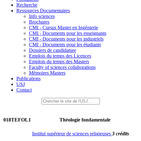
Recherche
Ressources Documentaires
Info sciences
Brochures
CMI - Cursus Master en Ingénierie
CMI - Documents pour les enseignants
CMI - Documents pour les industriels
CMI - Documents pour les étudiants
Dossiers de candidature
Emplois du temps des Licences
Emplois du temps des Masters
Faculty of sciences collaborations
Mémoires Masters
Publications
USJ
Contact
018TEFOL1
Théologie fondamentale
Institut supérieur de sciences religieuses
3 crédits