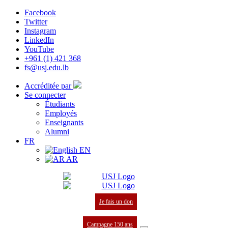
Facebook
Twitter
Instagram
LinkedIn
YouTube
+961 (1) 421 368
fs@usj.edu.lb
Accréditée par
Se connecter
Étudiants
Employés
Enseignants
Alumni
FR
EN
AR
Je fais un don
Campagne 150 ans