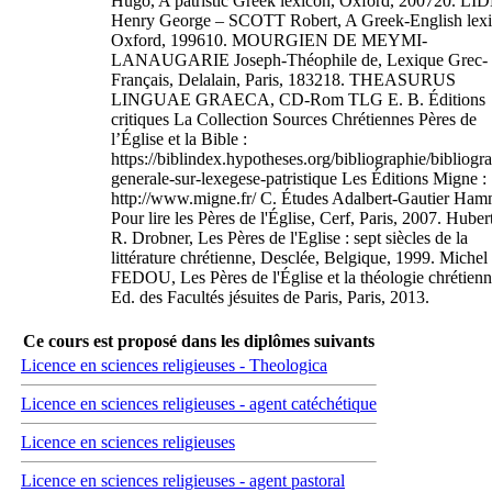
Hugo, A patristic Greek lexicon, Oxford, 200720. L
Henry George – SCOTT Robert, A Greek-English lexi
Oxford, 199610. MOURGIEN DE MEYMI-
LANAUGARIE Joseph-Théophile de, Lexique Grec-
Français, Delalain, Paris, 183218. THEASURUS
LINGUAE GRAECA, CD-Rom TLG E. B. Éditions
critiques La Collection Sources Chrétiennes Pères de
l’Église et la Bible :
https://biblindex.hypotheses.org/bibliographie/bibliogr
generale-sur-lexegese-patristique Les Éditions Migne :
http://www.migne.fr/ C. Études Adalbert-Gautier Ham
Pour lire les Pères de l'Église, Cerf, Paris, 2007. Huber
R. Drobner, Les Pères de l'Eglise : sept siècles de la
littérature chrétienne, Desclée, Belgique, 1999. Michel
FEDOU, Les Pères de l'Église et la théologie chrétienn
Ed. des Facultés jésuites de Paris, Paris, 2013.
Ce cours est proposé dans les diplômes suivants
Licence en sciences religieuses - Theologica
Licence en sciences religieuses - agent catéchétique
Licence en sciences religieuses
Licence en sciences religieuses - agent pastoral