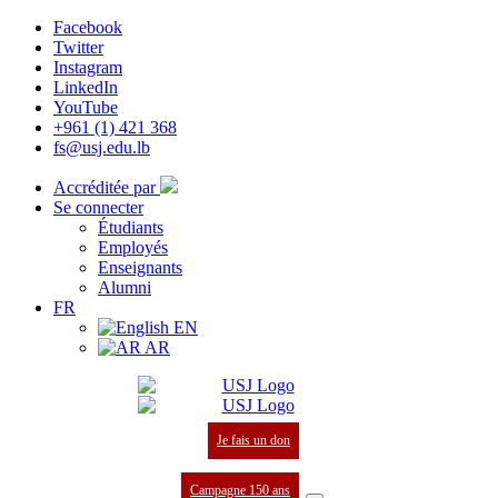
Facebook
Twitter
Instagram
LinkedIn
YouTube
+961 (1) 421 368
fs@usj.edu.lb
Accréditée par
Se connecter
Étudiants
Employés
Enseignants
Alumni
FR
EN
AR
Je fais un don
Campagne 150 ans