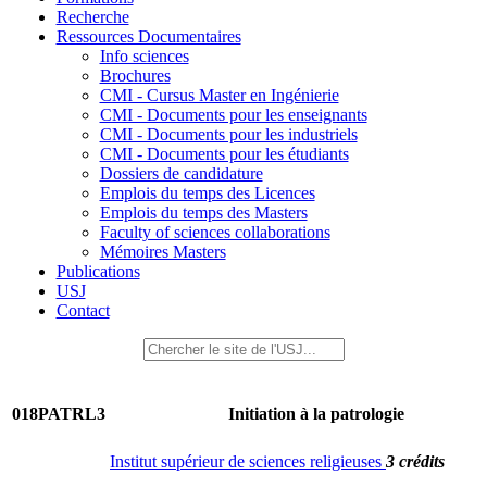
Recherche
Ressources Documentaires
Info sciences
Brochures
CMI - Cursus Master en Ingénierie
CMI - Documents pour les enseignants
CMI - Documents pour les industriels
CMI - Documents pour les étudiants
Dossiers de candidature
Emplois du temps des Licences
Emplois du temps des Masters
Faculty of sciences collaborations
Mémoires Masters
Publications
USJ
Contact
018PATRL3
Initiation à la patrologie
Institut supérieur de sciences religieuses
3 crédits