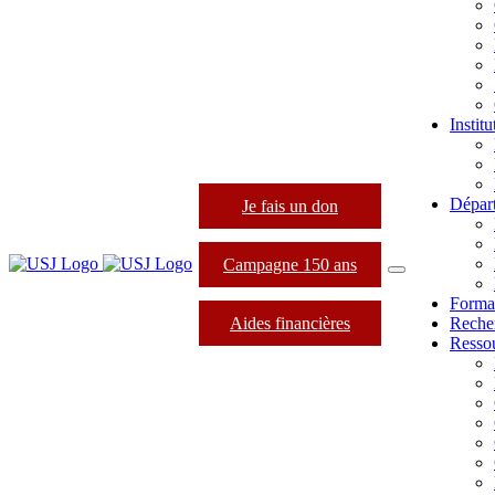
Instit
Dépar
Je fais un don
Campagne 150 ans
Forma
Aides financières
Reche
Resso