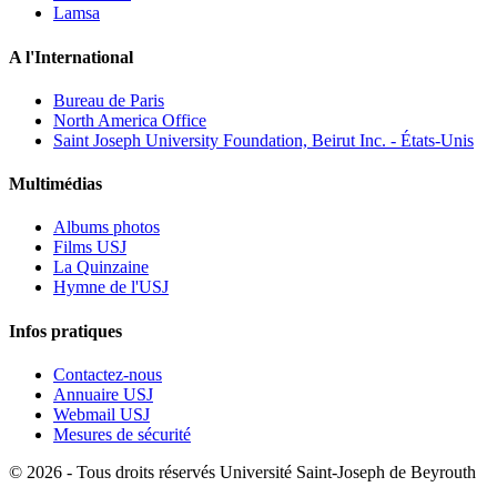
Lamsa
A l'International
Bureau de Paris
North America Office
Saint Joseph University Foundation, Beirut Inc. - États-Unis
Multimédias
Albums photos
Films USJ
La Quinzaine
Hymne de l'USJ
Infos pratiques
Contactez-nous
Annuaire USJ
Webmail USJ
Mesures de sécurité
©
2026 - Tous droits réservés Université Saint-Joseph de Beyrouth