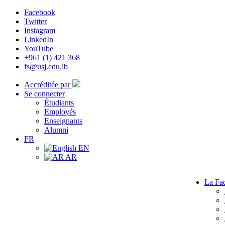
Facebook
Twitter
Instagram
LinkedIn
YouTube
+961 (1) 421 368
fs@usj.edu.lb
Accréditée par
Se connecter
Étudiants
Employés
Enseignants
Alumni
FR
EN
AR
La Fac