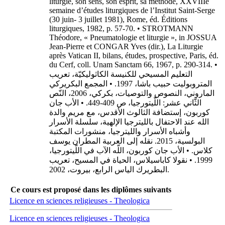
liturgie, son sens, son esprit, sa méthode, XXVIIIe
semaine d’études liturgiques de l’Institut Saint-Serge
(30 juin- 3 juillet 1981), Rome, éd. Éditions
liturgiques, 1982, p. 57-70. • STROTMANN
Théodore, « Pneumatologie et liturgie », in JOSSUA
Jean-Pierre et CONGAR Yves (dir.), La Liturgie
après Vatican II, bilans, études, prospective, Paris, éd.
du Cerf, coll. Unam Sanctam 66, 1967, p. 290-314. •
التعليم المسيحي للكنيسة الكاثوليكيّة، تعريب
المتروبوليت حبيب باشا، 1997. • المجمع البكريركي
الماروني، النصوص والتوصيات، بكركي، 2006، النّص
الثّاني عشر: اللّيتورجيا، ص 409-449. • الأب جان
كوربون، إستضافة الثالوث الأقدس، مع مريم والدة
الله عند الاحتفال بالليترجيا الإلهية، سلسلة الأسرار
وأشباه الأسرار والليترجيا، منشورات المكتبة
البولسية، 2015. نقله إلى العربية المطران يوسف
كلاس. • الأب جان كوربون، اللّه الآب في اللّيتورجيا،
1999. • نقولا كاباسيلاس، الحياة في المسيح، تعريب
البطريرك الياس الرابع، بيروت، 2002.
Ce cours est proposé dans les diplômes suivants
Licence en sciences religieuses - Theologica
Licence en sciences religieuses - Theologica