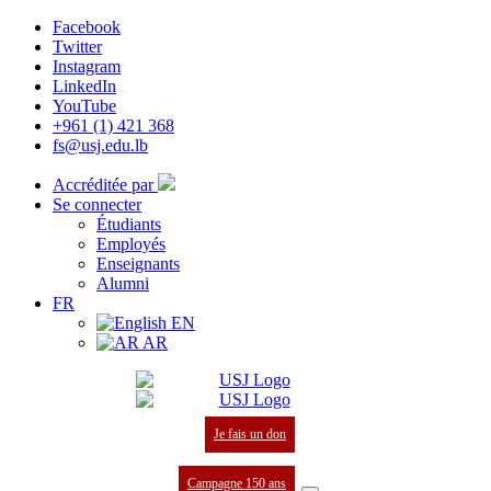
Facebook
Twitter
Instagram
LinkedIn
YouTube
+961 (1) 421 368
fs@usj.edu.lb
Accréditée par
Se connecter
Étudiants
Employés
Enseignants
Alumni
FR
EN
AR
Je fais un don
Campagne 150 ans