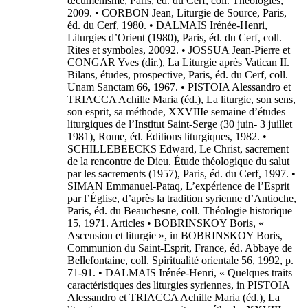
œcuménisme, Paris, éd. du Cerf, coll. Théologies,
2009. • CORBON Jean, Liturgie de Source, Paris,
éd. du Cerf, 1980. • DALMAIS Irénée-Henri,
Liturgies d’Orient (1980), Paris, éd. du Cerf, coll.
Rites et symboles, 20092. • JOSSUA Jean-Pierre et
CONGAR Yves (dir.), La Liturgie après Vatican II.
Bilans, études, prospective, Paris, éd. du Cerf, coll.
Unam Sanctam 66, 1967. • PISTOIA Alessandro et
TRIACCA Achille Maria (éd.), La liturgie, son sens,
son esprit, sa méthode, XXVIIIe semaine d’études
liturgiques de l’Institut Saint-Serge (30 juin- 3 juillet
1981), Rome, éd. Éditions liturgiques, 1982. •
SCHILLEBEECKS Edward, Le Christ, sacrement
de la rencontre de Dieu. Étude théologique du salut
par les sacrements (1957), Paris, éd. du Cerf, 1997. •
SIMAN Emmanuel-Pataq, L’expérience de l’Esprit
par l’Église, d’après la tradition syrienne d’Antioche,
Paris, éd. du Beauchesne, coll. Théologie historique
15, 1971. Articles • BOBRINSKOY Boris, «
Ascension et liturgie », in BOBRINSKOY Boris,
Communion du Saint-Esprit, France, éd. Abbaye de
Bellefontaine, coll. Spiritualité orientale 56, 1992, p.
71-91. • DALMAIS Irénée-Henri, « Quelques traits
caractéristiques des liturgies syriennes, in PISTOIA
Alessandro et TRIACCA Achille Maria (éd.), La