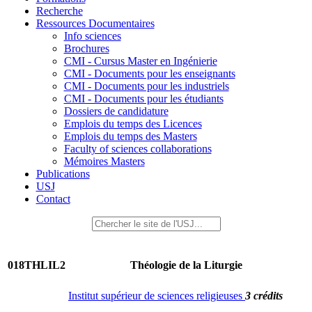
Recherche
Ressources Documentaires
Info sciences
Brochures
CMI - Cursus Master en Ingénierie
CMI - Documents pour les enseignants
CMI - Documents pour les industriels
CMI - Documents pour les étudiants
Dossiers de candidature
Emplois du temps des Licences
Emplois du temps des Masters
Faculty of sciences collaborations
Mémoires Masters
Publications
USJ
Contact
018THLIL2
Théologie de la Liturgie
Institut supérieur de sciences religieuses
3 crédits