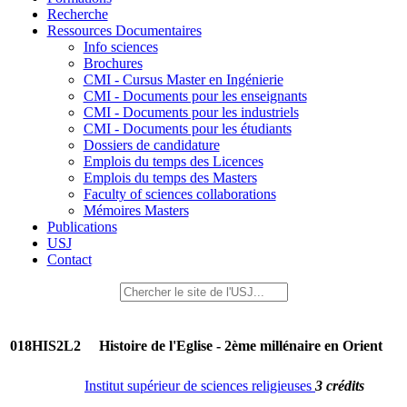
Recherche
Ressources Documentaires
Info sciences
Brochures
CMI - Cursus Master en Ingénierie
CMI - Documents pour les enseignants
CMI - Documents pour les industriels
CMI - Documents pour les étudiants
Dossiers de candidature
Emplois du temps des Licences
Emplois du temps des Masters
Faculty of sciences collaborations
Mémoires Masters
Publications
USJ
Contact
018HIS2L2
Histoire de l'Eglise - 2ème millénaire en Orient
Institut supérieur de sciences religieuses
3 crédits