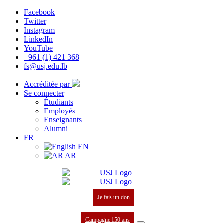
Facebook
Twitter
Instagram
LinkedIn
YouTube
+961 (1) 421 368
fs@usj.edu.lb
Accréditée par
Se connecter
Étudiants
Employés
Enseignants
Alumni
FR
EN
AR
Je fais un don
Campagne 150 ans