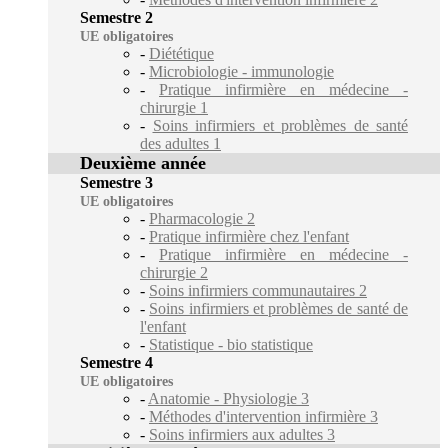
Semestre 2
UE obligatoires
-
Diététique
-
Microbiologie - immunologie
-
Pratique infirmière en médecine -
chirurgie 1
-
Soins infirmiers et problèmes de santé
des adultes 1
Deuxième année
Semestre 3
UE obligatoires
-
Pharmacologie 2
-
Pratique infirmière chez l'enfant
-
Pratique infirmière en médecine -
chirurgie 2
-
Soins infirmiers communautaires 2
-
Soins infirmiers et problèmes de santé de
l'enfant
-
Statistique - bio statistique
Semestre 4
UE obligatoires
-
Anatomie - Physiologie 3
-
Méthodes d'intervention infirmière 3
-
Soins infirmiers aux adultes 3