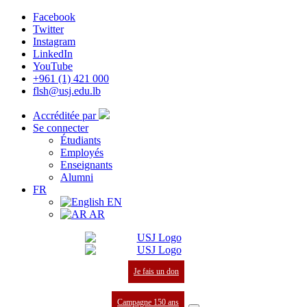
Facebook
Twitter
Instagram
LinkedIn
YouTube
+961 (1) 421 000
flsh@usj.edu.lb
Accréditée par
Se connecter
Étudiants
Employés
Enseignants
Alumni
FR
EN
AR
Je fais un don
Campagne 150 ans