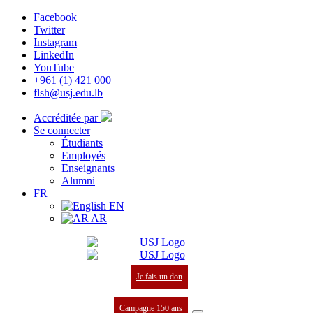
Facebook
Twitter
Instagram
LinkedIn
YouTube
+961 (1) 421 000
flsh@usj.edu.lb
Accréditée par
Se connecter
Étudiants
Employés
Enseignants
Alumni
FR
EN
AR
Je fais un don
Campagne 150 ans