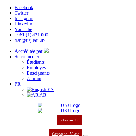
Facebook
Twitter
Instagram
LinkedIn
YouTube
+961 (1) 421 000
flsh@usj.edu.lb
Accréditée par
Se connecter
Étudiants
Employés
Enseignants
Alumni
FR
EN
AR
Je fais un don
Campagne 150 ans