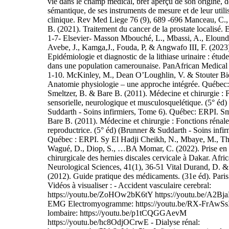
vie dans le champ médical, bref aperçu de son origine, d
sémantique, de ses instruments de mesure et de leur utili
clinique. Rev Med Liege 76 (9), 689 -696 Manceau, C.,
B. (2021). Traitement du cancer de la prostate localisé
1-7- Elsevier- Masson Mbouché, L., Mbassi, A., Elound
Avebe, J., Kamga,J., Fouda, P, & Angwafo III, F. (2023
Epidémiologie et diagnostic de la lithiase urinaire : étude
dans une population camerounaise. PanAfrican Medical 
1-10. McKinley, M., Dean O’Loughlin, V. & Stouter Bid
Anatomie physiologie – une approche intégrée. Québec:
Smeltzer, B. & Bare B. (2011). Médecine et chirurgie : 
sensorielle, neurologique et musculosquelétique. (5° éd
Suddarth - Soins infirmiers, Tome 6). Québec: ERPI. Sm
Bare B. (2011). Médecine et chirurgie : Fonctions rénale
reproductrice. (5° éd) (Brunner & Suddarth - Soins infir
Québec : ERPI. Sy El Hadji Cheikh, N., Mbaye, M., Th
Wagué, D., Diop, S., …BA Momar, C. (2022). Prise en
chirurgicale des hernies discales cervicale à Dakar. Afri
Neurological Sciences, 41(1), 36-51 Vital Durand, D. &
(2012). Guide pratique des médicaments. (31e éd). Paris
Vidéos à visualiser : - Accident vasculaire cerebral:
https://youtu.be/ZoHOw2bK6tY https://youtu.be/A2B
EMG Electromyogramme: https://youtu.be/RX-FrAwSsI
lombaire: https://youtu.be/p1tCQGGAevM
https://youtu.be/hc8OdjOCrwE - Dialyse rénal: