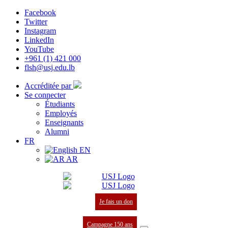
Facebook
Twitter
Instagram
LinkedIn
YouTube
+961 (1) 421 000
flsh@usj.edu.lb
Accréditée par
Se connecter
Étudiants
Employés
Enseignants
Alumni
FR
EN
AR
Je fais un don
Campagne 150 ans