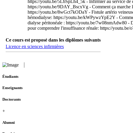
https://youtu.be/5LbSpLh4_5k - Infirmier au service de 
https://youtu.be/9DAY_BscxVg - Comment ça marche l
https://youtu.be/8wGct7kODaY - Fistule artério veineus
hémodialyse: https://youtu.be/kWPywzYpE2Y - Commen
dialyse péritonéale : https://youtu.be/7w08nmAdw80 - 
pour comprendre l'insuffisance rénale: https://youtu.be
Ce cours est proposé dans les diplômes suivants
Licence en sciences infirmières
Étudiants
Enseignants
Doctorants
+
Alumni