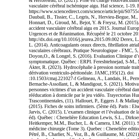
& Herbreteau, D. (2021). Prise en charge endovasculaire
vasculaire cérébral ischémique aigu. Hal science, 1-19.
https://www.sciencedirect.com/science/article/pii/S07
Daubail, B., Tissier, C., Legris, N., Hervieu-Begue, M., R
Honnart, D., Giroud, M., Bejot, Y. & Freysz, M. (2015).
accident vasculaire cérébral aigu en 2015. Journal Euro
Urgences et de Réanimation. Récupéré le 21 octobre 20
http://dx.doi.org/10.1016/j.jeurea.2015.09.002 Derex, 
L. (2014). Anticoagulants oraux directs, fibrillation atria
vasculaires cérébraux. Pratique Neurologique - FMC, 5,
Doyon,O., & Longré, S. (2016). Evaluation Clinique d
symptomatique. Québec : ERPI. Fereshtehnejad, S-M., 
Akter, R. (2023). Hydrocéphalie à pression normale trait
dérivation ventriculo-péritonéale. JAMC,195(12). doi
:10.1503/cmaj.221027-f Gelineau, A., Landais, H., Perr
Bernache-Assollant, I., & Mandigout, S. (2021). Motiva
personnes victimes d’un accident vasculaire cérébral dan
rééducation à domicile par le jeu vidéo. Trayectorias H
Trascontinentales, (11). Hallouet, P., Eggers J. & Malla
(2015). Fiches de soins infirmiers. (5ème éd). Paris : E
Jarvis, C. (2015). L’examen clinique et l’évaluation de l
éd). Québec : Chenelière Education Lewis, S.L., Dirkse
Heitkemper, M.M., Bucher, L. & Camera, I.M. (2011). So
médicine chirurgie (Tome 3). Quebec : Chenelière editio
Pétré, B., Charlier, N., Voz, B., & Guillaume, M. (2021)