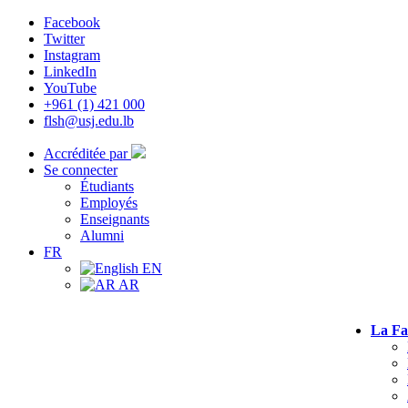
Facebook
Twitter
Instagram
LinkedIn
YouTube
+961 (1) 421 000
flsh@usj.edu.lb
Accréditée par
Se connecter
Étudiants
Employés
Enseignants
Alumni
FR
EN
AR
La Fa