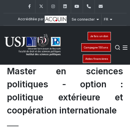
Facebook
Twitter
Instagram
LinkedIn
YouTube
+961 (1) 421 443
isp@usj.ed
Accréditée par
Se connecter
FR
Je fais un don
Campagne 150 ans
Aides financières
Master en sciences
politiques - option :
politique extérieure et
coopération internationale