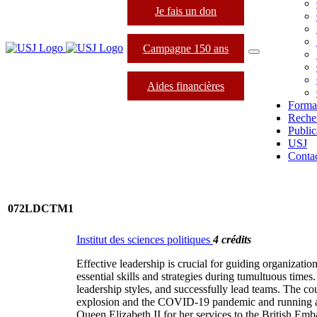
Je fais un don
Campagne 150 ans
Aides financières
Forma
Reche
Public
USJ
Conta
072LDCTM1
Institut des sciences politiques
4 crédits
Effective leadership is crucial for guiding organizati
essential skills and strategies during tumultuous time
leadership styles, and successfully lead teams. The co
explosion and the COVID-19 pandemic and running a 
Queen Elizabeth II for her services to the British Em