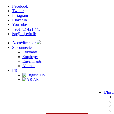
Facebook
Twitter
Instagram
LinkedIn
YouTube
+961 (1) 421 443
isp@usj.edu.lb
Accréditée par
Se connecter
Étudiants
Employés
Enseignants
Alumni
FR
EN
AR
L'Insti