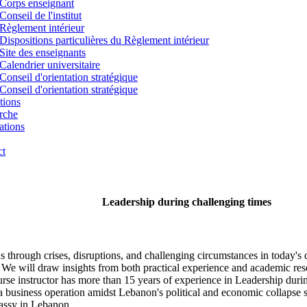
Corps enseignant
Conseil de l'institut
Règlement intérieur
Dispositions particulières du Règlement intérieur
Site des enseignants
Calendrier universitaire
Conseil d'orientation stratégique
Conseil d'orientation stratégique
tions
rche
ations
ct
Leadership during challenging times
ons through crises, disruptions, and challenging circumstances in today'
s. We will draw insights from both practical experience and academic res
urse instructor has more than 15 years of experience in Leadership duri
business operation amidst Lebanon's political and economic collapse
bassy in Lebanon