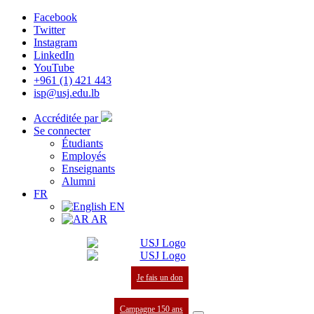
Facebook
Twitter
Instagram
LinkedIn
YouTube
+961 (1) 421 443
isp@usj.edu.lb
Accréditée par
Se connecter
Étudiants
Employés
Enseignants
Alumni
FR
EN
AR
Je fais un don
Campagne 150 ans