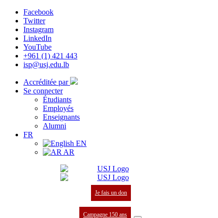
Facebook
Twitter
Instagram
LinkedIn
YouTube
+961 (1) 421 443
isp@usj.edu.lb
Accréditée par
Se connecter
Étudiants
Employés
Enseignants
Alumni
FR
EN
AR
Je fais un don
Campagne 150 ans