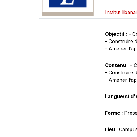
Institut liban
Objectif :
- C
- Construire d
- Amener l’app
Contenu :
- C
- Construire d
- Amener l’app
Langue(s) d'
Forme :
Prése
Lieu :
Campus