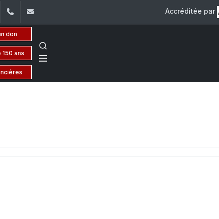
Accréditée par
dIn
YouTube
+961 (1) 421 443
isp@usj.edu.lb
un don
 150 ans
ancières