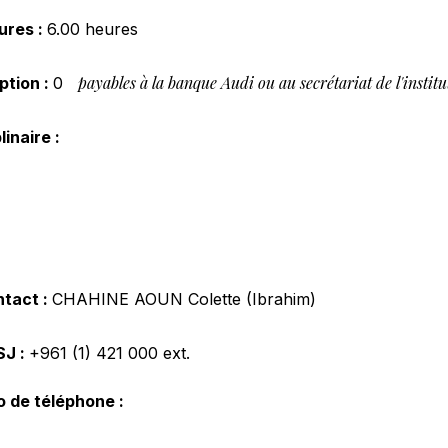
ures :
6.00 heures
payables à la banque Audi ou au secrétariat de l'institu
iption :
0
inaire :
tact :
CHAHINE AOUN Colette (Ibrahim)
SJ :
+961 (1) 421 000
ext.
 de téléphone :