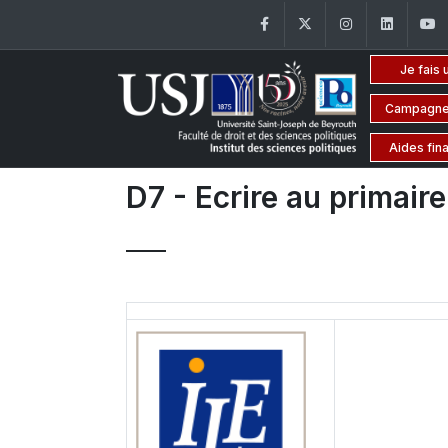
Facebook
Twitter
Instagram
Linke
Je fais 
Campagne
Aides fin
D7 - Ecrire au primaire