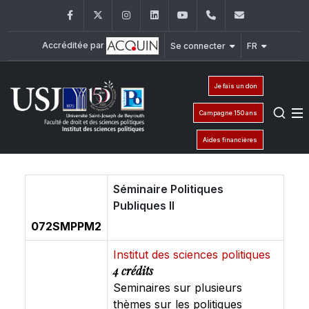
Facebook
Twitter
Instagram
LinkedIn
YouTube
+961 (1) 421 443
isp@usj.ed
Accréditée par
Se connecter
FR
Je fais un don
Campagne 150 ans
Aides financières
Séminaire Politiques
Publiques II
072SMPPM2
Institut des sciences politiques
4 crédits
Seminaires sur plusieurs
thèmes sur les politiques