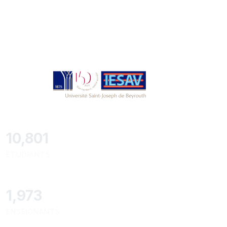
11,727
ÉTUDIANTS
2,142
ENSEIGNANTS