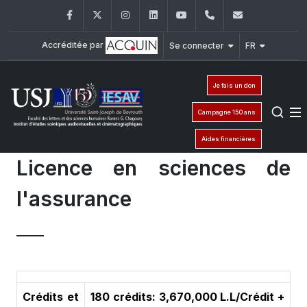
Facebook
Twitter
Instagram
LinkedIn
YouTube
+961 (1) 421 530
iesav@usj.
Accréditée par
Se connecter
FR
Je fais un don
Campagne 150 ans
Aides financières
Licence en sciences de
l'assurance
Crédits et
180 crédits: 3,670,000 L.L/Crédit +