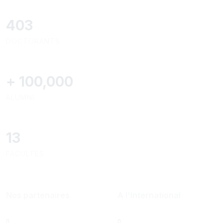
437
DOCTORANTS
+
100,000
ALUMNI
13
FACULTÉS
Nos partenaires
A l'International
Al Mazeed
Bureau de Paris