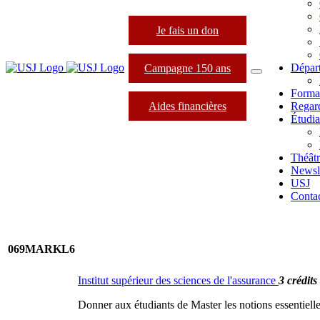
Je fais un don
Dépar
Campagne 150 ans
Forma
Aides financières
Regard
Étudia
Théâtr
Newsle
USJ
Conta
069MARKL6
Institut supérieur des sciences de l'assurance
3 crédits
Donner aux étudiants de Master les notions essentiel