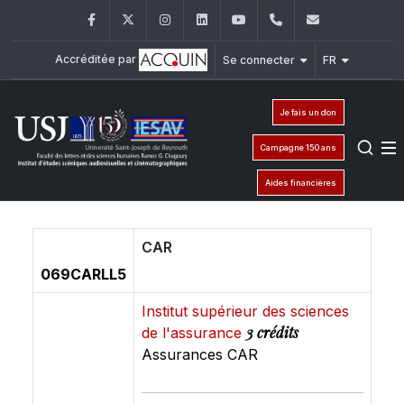
Facebook
Twitter
Instagram
LinkedIn
YouTube
+961 (1) 421 530
iesav@usj.
Accréditée par
Se connecter
FR
Je fais un don
Campagne 150 ans
Aides financières
CAR
069CARLL5
Institut supérieur des sciences
3 crédits
de l'assurance
Assurances CAR