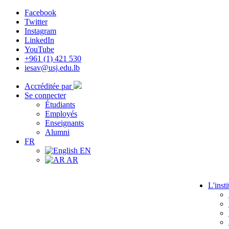
Facebook
Twitter
Instagram
LinkedIn
YouTube
+961 (1) 421 530
iesav@usj.edu.lb
Accréditée par
Se connecter
Étudiants
Employés
Enseignants
Alumni
FR
EN
AR
L'insti