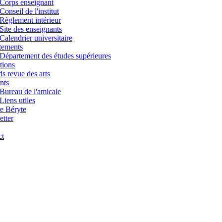
Corps enseignant
Conseil de l'institut
Règlement intérieur
Site des enseignants
Calendrier universitaire
tements
Département des études supérieures
tions
s revue des arts
nts
Bureau de l'amicale
Liens utiles
e Béryte
tter
ct