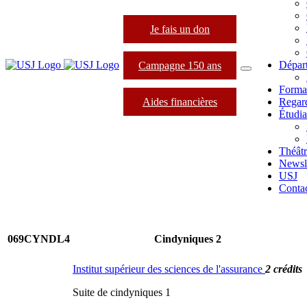
Je fais un don
Dépar
Campagne 150 ans
Forma
Aides financières
Regard
Étudia
Théâtr
Newsle
USJ
Conta
069CYNDL4
Cindyniques 2
Institut supérieur des sciences de l'assurance
2 crédits
Suite de cindyniques 1