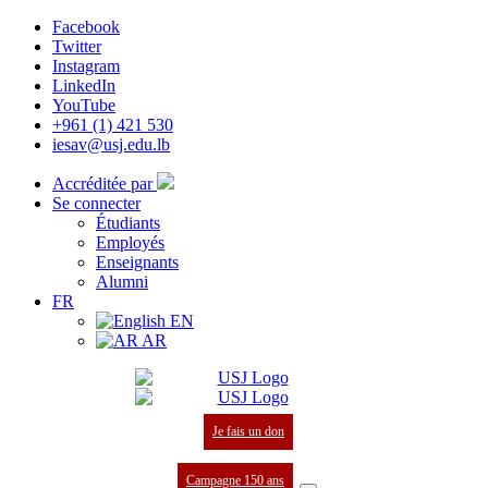
Facebook
Twitter
Instagram
LinkedIn
YouTube
+961 (1) 421 530
iesav@usj.edu.lb
Accréditée par
Se connecter
Étudiants
Employés
Enseignants
Alumni
FR
EN
AR
Je fais un don
Campagne 150 ans