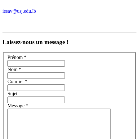
iesav@usj.edu.lb
Laissez-nous un message !
Prénom *
Nom *
Courriel *
Sujet
Message *