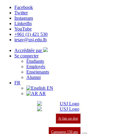
Facebook
Twitter
Instagram
LinkedIn
YouTube
+961 (1) 421 530
iesav@usj.edu.lb
Accréditée par
Se connecter
Étudiants
Employés
Enseignants
Alumni
FR
EN
AR
Je fais un don
Campagne 150 ans