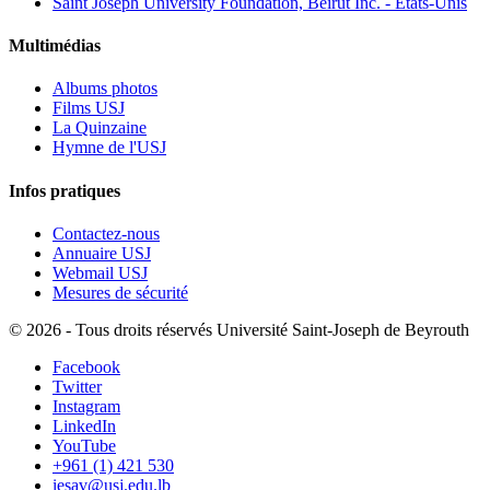
Saint Joseph University Foundation, Beirut Inc. - États-Unis
Multimédias
Albums photos
Films USJ
La Quinzaine
Hymne de l'USJ
Infos pratiques
Contactez-nous
Annuaire USJ
Webmail USJ
Mesures de sécurité
©
2026 - Tous droits réservés Université Saint-Joseph de Beyrouth
Facebook
Twitter
Instagram
LinkedIn
YouTube
+961 (1) 421 530
iesav@usj.edu.lb