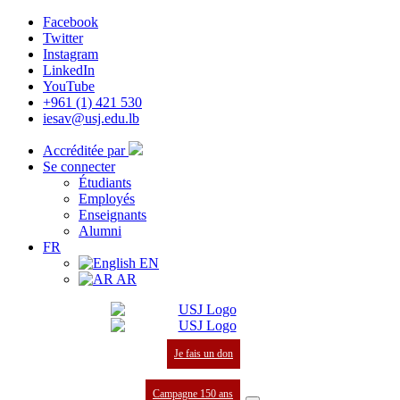
Facebook
Twitter
Instagram
LinkedIn
YouTube
+961 (1) 421 530
iesav@usj.edu.lb
Accréditée par
Se connecter
Étudiants
Employés
Enseignants
Alumni
FR
EN
AR
Je fais un don
Campagne 150 ans