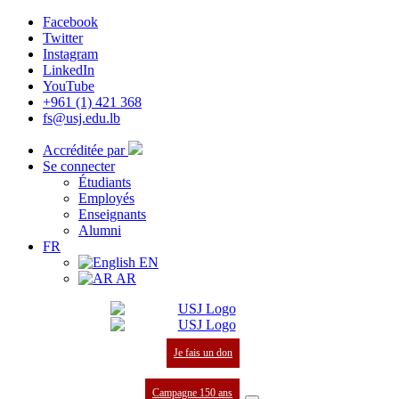
Facebook
Twitter
Instagram
LinkedIn
YouTube
+961 (1) 421 368
fs@usj.edu.lb
Accréditée par
Se connecter
Étudiants
Employés
Enseignants
Alumni
FR
EN
AR
Je fais un don
Campagne 150 ans