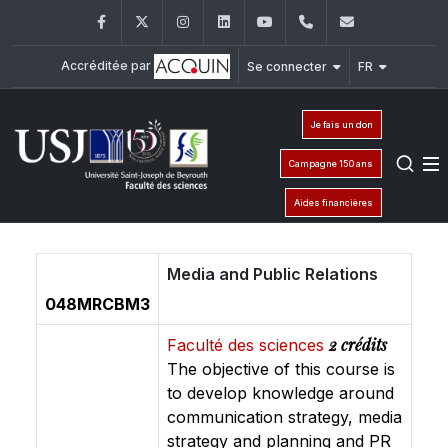
Facebook
Twitter
Instagram
LinkedIn
YouTube
+961 (1) 421 368
fs@usj.edu
Accréditée par
Se connecter
FR
Je fais un don
Campagne 150 ans
Aides financières
Media and Public Relations
048MRCBM3
2 crédits
Faculté des sciences
The objective of this course is
to develop knowledge around
communication strategy, media
strategy and planning and PR