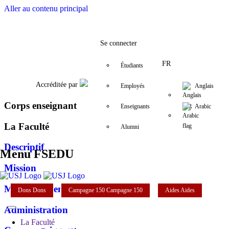
Aller au contenu principal
Facebook
Twitter
Instagram
LinkedIn
YouTube
+961 (1) 421 579
fsedu@usj.ed
Se connecter
FR
Étudiants
Accréditée par
Employés
Anglais
Corps enseignant
Enseignants
Arabic
La Faculté
Alumni
Descriptif
Menu FSEDU
Mission
Mot du doyen
Dons
Dons
Campagne 150
Campagne 150
Aides
Aides
Administration
La Faculté