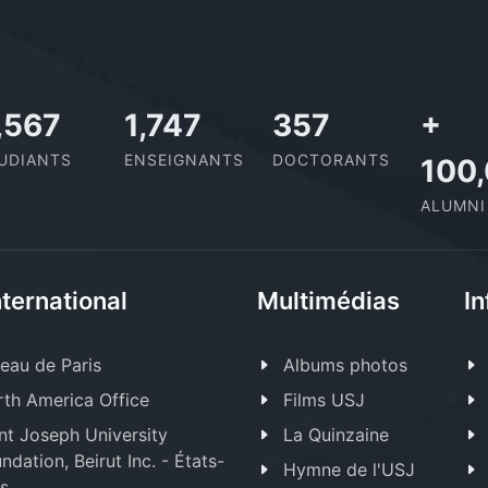
1,110
2,029
414
+
UDIANTS
ENSEIGNANTS
DOCTORANTS
100
ALUMNI
nternational
Multimédias
In
eau de Paris
Albums photos
th America Office
Films USJ
nt Joseph University
La Quinzaine
ndation, Beirut Inc. - États-
Hymne de l'USJ
s