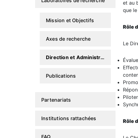
Laboratoires de recherche
et au 
que le
Mission et Objectifs
Rôle d
Axes de recherche
Le Dir
Direction et Administration
Évalue
Effect
conte
Publications
Promou
Répond
Pilote
Partenariats
Synchr
Institutions rattachées
Rôle d
FAQ
Le Che