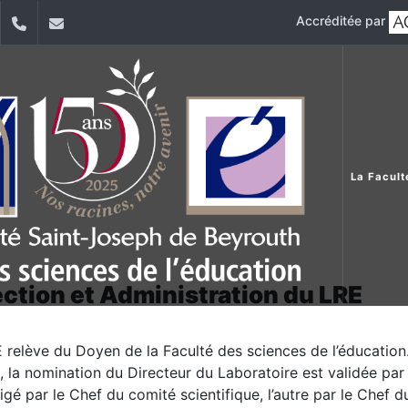
Accréditée par
dIn
YouTube
+961 (1) 421 579
fsedu@usj.edu.lb
La Facult
ection et Administration du LRE
 relève du Doyen de la Faculté des sciences de l’éducation. 
 la nomination du Directeur du Laboratoire est validée par
irigé par le Chef du comité scientifique, l’autre par le Chef