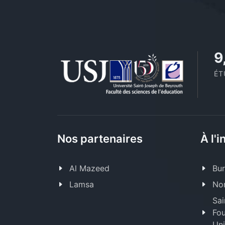
1
ÉT
Nos partenaires
À l'i
Al Mazeed
Bur
Lamsa
Nor
Sai
Fou
Uni