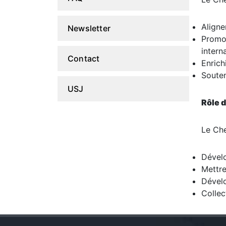
Aligne
Newsletter
Promou
intern
Contact
Enrich
Souten
USJ
Rôle d
Le Che
Dévelo
Mettre
Dévelo
Collec