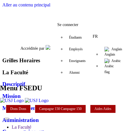
Aller au contenu principal
Facebook
Twitter
Instagram
LinkedIn
YouTube
+961 (1) 421 579
fsedu@usj.ed
Se connecter
FR
Étudiants
Accréditée par
Employés
Anglais
Grilles Horaires
Enseignants
Arabic
La Faculté
Alumni
Descriptif
Menu FSEDU
Mission
Mot du doyen
Dons
Dons
Campagne 150
Campagne 150
Aides
Aides
Administration
La Faculté