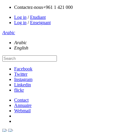
Contactez-nous
+961 1 421 000
Log in
/
Etudiant
Log in
/
Enseignant
Arabic
Arabic
English
Facebook
Twitter
Instagram
Linkedin
flickr
Contact
Annuaire
Webmail