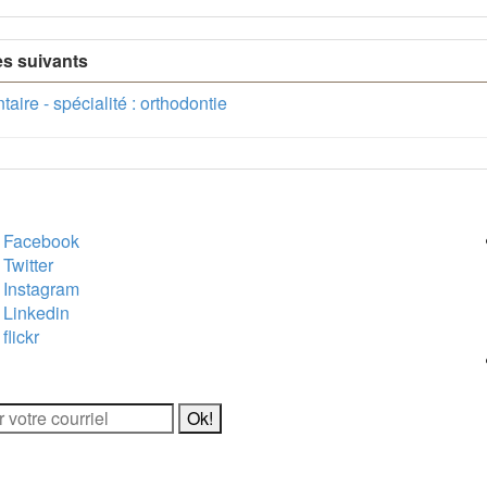
es suivants
ire - spécialité : orthodontie
ur des médias sociaux
Al
Facebook
Twitter
Instagram
Linkedin
flickr
ter / USJ Culture
ter / USJ Nouvelles