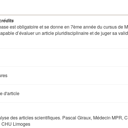
crédits
ase est obligatoire et se donne en 7ème année du cursus de Mas
able d’évaluer un article pluridisciplinaire et de juger sa validit
ures
 d'article
yse des articles scientifiques. Pascal Giraux, Médecin MPR, CHU
te CHU Limoges