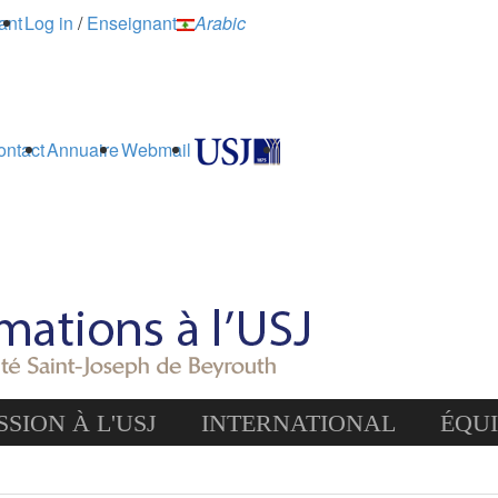
ant
Log in
/
Enseignant
Arabic
ontact
Annuaire
Webmail
SION À L'USJ
INTERNATIONAL
ÉQU