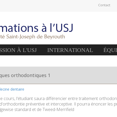
Contact
SION À L'USJ
INTERNATIONAL
ÉQU
ques orthodontiques 1
ecine dentaire
e cours, l'étudiant saura différencier entre traitement orthodo
'orthodontie préventive et interceptive. Il pourra énoncer les 
gewise standard et de Tweed-Merrifield