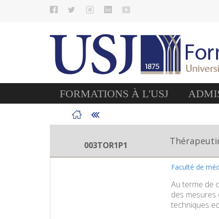
FORMATIONS À L'USJ
ADMIS
Thérapeuti
003TOR1P1
Faculté de méd
Au terme de c
des mesures d
techniques ed