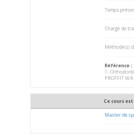
Temps présent
Charge de trav
Méthode(s) d'
Référence :
1- Orthodonti
PROFFIT W.R.
Ce cours est
Master de spé