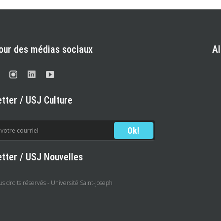
our des médias sociaux
A
tter / USJ Culture
tter / USJ Nouvelles
 droits réservés - Université Saint-Joseph