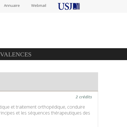
Annuaire
Webmail
IVALENCES
2 crédits
ntique et traitement orthopédique, conduire
principes et les séquences thérapeutiques des