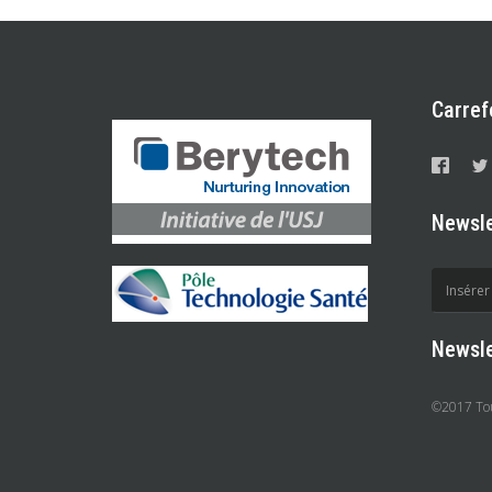
Carref
Newsle
Newsle
©2017 Tous