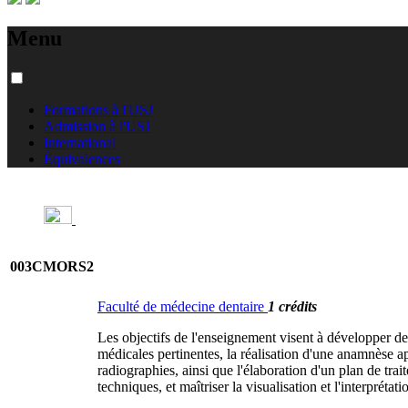
Menu
Formations à l'USJ
Admission à l'USJ
International
Équivalences
003CMORS2
Faculté de médecine dentaire
1 crédits
Les objectifs de l'enseignement visent à développer de
médicales pertinentes, la réalisation d'une anamnèse ap
radiographies, ainsi que l'élaboration d'un plan de tra
techniques, et maîtriser la visualisation et l'interprétat