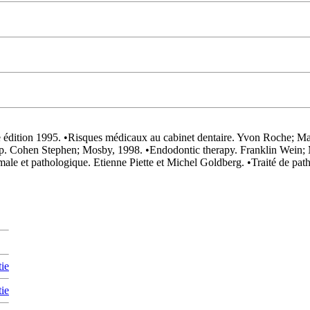
 édition 1995. •Risques médicaux au cabinet dentaire. Yvon Roche; M
p. Cohen Stephen; Mosby, 1998. •Endodontic therapy. Franklin Wein; 
le et pathologique. Etienne Piette et Michel Goldberg. •Traité de path
tie
tie