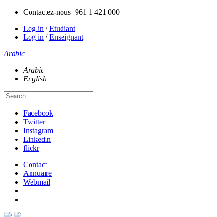
Contactez-nous
+961 1 421 000
Log in
/
Etudiant
Log in
/
Enseignant
Arabic
Arabic
English
Facebook
Twitter
Instagram
Linkedin
flickr
Contact
Annuaire
Webmail