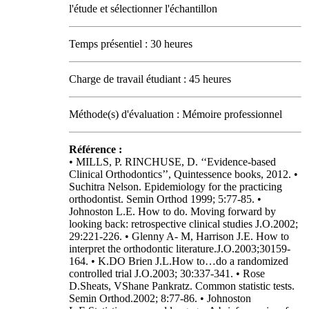
l'étude et sélectionner l'échantillon
Temps présentiel : 30 heures
Charge de travail étudiant : 45 heures
Méthode(s) d'évaluation : Mémoire professionnel
Référence :
• MILLS, P. RINCHUSE, D. ‘‘Evidence-based
Clinical Orthodontics’’, Quintessence books, 2012. •
Suchitra Nelson. Epidemiology for the practicing
orthodontist. Semin Orthod 1999; 5:77-85. •
Johnoston L.E. How to do. Moving forward by
looking back: retrospective clinical studies J.O.2002;
29:221-226. • Glenny A- M, Harrison J.E. How to
interpret the orthodontic literature.J.O.2003;30159-
164. • K.DO Brien J.L.How to…do a randomized
controlled trial J.O.2003; 30:337-341. • Rose
D.Sheats, VShane Pankratz. Common statistic tests.
Semin Orthod.2002; 8:77-86. • Johnoston