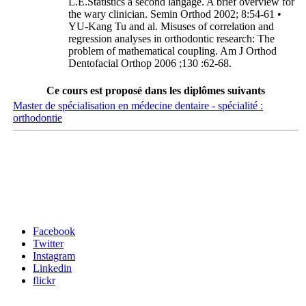
L.E.Statistics a second langage. A brief overview for
the wary clinician. Semin Orthod 2002; 8:54-61 •
YU-Kang Tu and al. Misuses of correlation and
regression analyses in orthodontic research: The
problem of mathematical coupling. Am J Orthod
Dentofacial Orthop 2006 ;130 :62-68.
Ce cours est proposé dans les diplômes suivants
Master de spécialisation en médecine dentaire - spécialité :
orthodontie
Carrefour des médias sociaux
Facebook
Twitter
Instagram
Linkedin
flickr