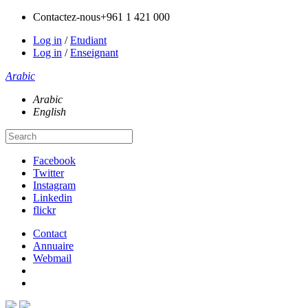
Contactez-nous
+961 1 421 000
Log in
/
Etudiant
Log in
/
Enseignant
Arabic
Arabic
English
Facebook
Twitter
Instagram
Linkedin
flickr
Contact
Annuaire
Webmail