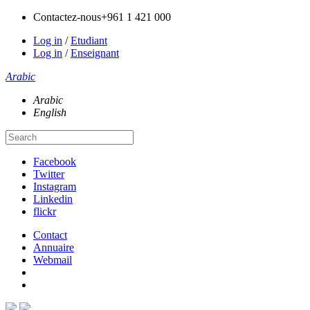
Contactez-nous
+961 1 421 000
Log in
/
Etudiant
Log in
/
Enseignant
Arabic
Arabic
English
Facebook
Twitter
Instagram
Linkedin
flickr
Contact
Annuaire
Webmail