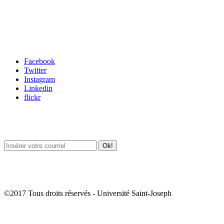
Carrefour des médias sociaux
Facebook
Twitter
Instagram
Linkedin
flickr
Newsletter / USJ Culture
Newsletter / USJ Nouvelles
©2017 Tous droits réservés - Université Saint-Joseph
Album Photos