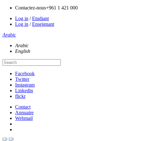
Contactez-nous
+961 1 421 000
Log in
/
Etudiant
Log in
/
Enseignant
Arabic
Arabic
English
Facebook
Twitter
Instagram
Linkedin
flickr
Contact
Annuaire
Webmail