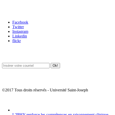
Carrefour des médias sociaux
Facebook
Twitter
Instagram
Linkedin
flickr
Newsletter / USJ Culture
Newsletter / USJ Nouvelles
©2017 Tous droits réservés - Université Saint-Joseph
Album Photos
L’IPHY renforce les compétences en raisonnement clinique