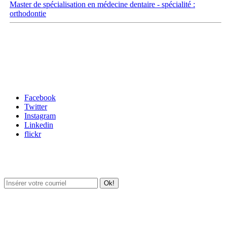
Master de spécialisation en médecine dentaire - spécialité :
orthodontie
Carrefour des médias sociaux
Facebook
Twitter
Instagram
Linkedin
flickr
Newsletter / USJ Culture
Newsletter / USJ Nouvelles