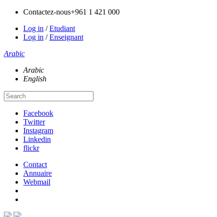
Contactez-nous
+961 1 421 000
Log in
/
Etudiant
Log in
/
Enseignant
Arabic
Arabic
English
Facebook
Twitter
Instagram
Linkedin
flickr
Contact
Annuaire
Webmail