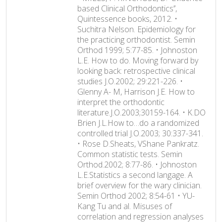
based Clinical Orthodontics’’,
Quintessence books, 2012. •
Suchitra Nelson. Epidemiology for
the practicing orthodontist. Semin
Orthod 1999; 5:77-85. • Johnoston
L.E. How to do. Moving forward by
looking back: retrospective clinical
studies J.O.2002; 29:221-226. •
Glenny A- M, Harrison J.E. How to
interpret the orthodontic
literature.J.O.2003;30159-164. • K.DO
Brien J.L.How to…do a randomized
controlled trial J.O.2003; 30:337-341.
• Rose D.Sheats, VShane Pankratz.
Common statistic tests. Semin
Orthod.2002; 8:77-86. • Johnoston
L.E.Statistics a second langage. A
brief overview for the wary clinician.
Semin Orthod 2002; 8:54-61 • YU-
Kang Tu and al. Misuses of
correlation and regression analyses