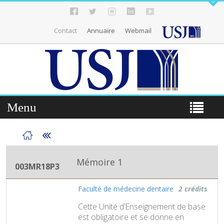
Contact
Annuaire
Webmail
Menu
Mémoire 1
003MR18P3
Faculté de médecine dentaire
2 crédits
Cette Unité d’Enseignement de base
est obligatoire et se donne en