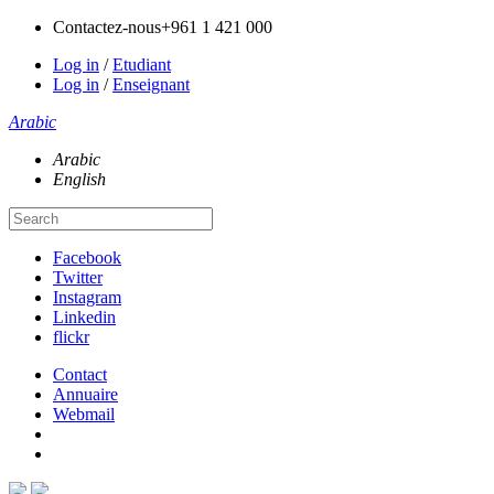
Contactez-nous
+961 1 421 000
Log in
/
Etudiant
Log in
/
Enseignant
Arabic
Arabic
English
Facebook
Twitter
Instagram
Linkedin
flickr
Contact
Annuaire
Webmail