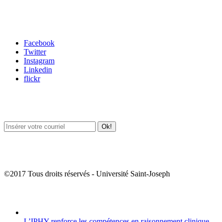
Carrefour des médias sociaux
Facebook
Twitter
Instagram
Linkedin
flickr
Newsletter / USJ Culture
Newsletter / USJ Nouvelles
©2017 Tous droits réservés - Université Saint-Joseph
Album Photos
L’IPHY renforce les compétences en raisonnement clinique