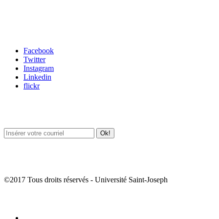
Carrefour des médias sociaux
Facebook
Twitter
Instagram
Linkedin
flickr
Newsletter / USJ Culture
Newsletter / USJ Nouvelles
©2017 Tous droits réservés - Université Saint-Joseph
Album Photos