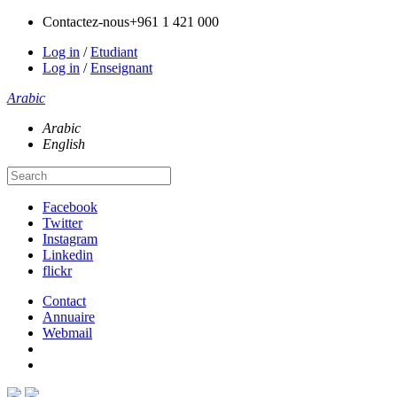
Contactez-nous
+961 1 421 000
Log in
/
Etudiant
Log in
/
Enseignant
Arabic
Arabic
English
Facebook
Twitter
Instagram
Linkedin
flickr
Contact
Annuaire
Webmail