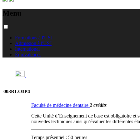
Menu
Formations à l'USJ
Admission à l'USJ
International
Équivalences
003RLO3P4
Faculté de médecine dentaire
2 crédits
Cette Unité d’Enseignement de base est obligatoire et 
nouvelles techniques ainsi qu’évaluer les différentes é
Temps présentiel : 50 heures