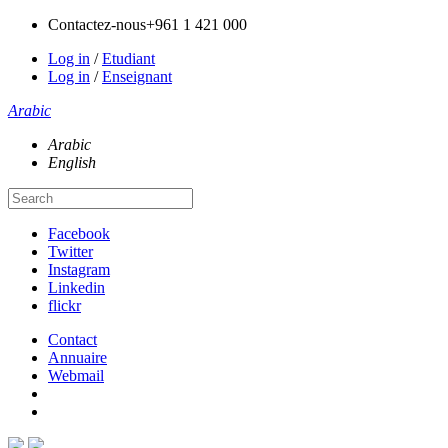
Contactez-nous
+961 1 421 000
Log in
/
Etudiant
Log in
/
Enseignant
Arabic
Arabic
English
Facebook
Twitter
Instagram
Linkedin
flickr
Contact
Annuaire
Webmail