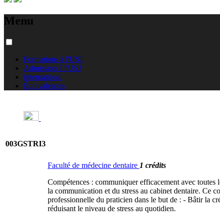
Menu
Formations à l'USJ
Admission à l'USJ
International
Équivalences
003GSTRI3
Faculté de médecine dentaire
1 crédits
Compétences : communiquer efficacement avec toutes les p
la communication et du stress au cabinet dentaire. Ce co
professionnelle du praticien dans le but de : - Bâtir la c
réduisant le niveau de stress au quotidien.