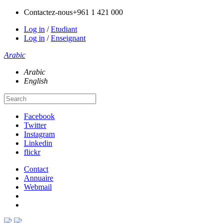
Contactez-nous
+961 1 421 000
Log in
/
Etudiant
Log in
/
Enseignant
Arabic
Arabic
English
Facebook
Twitter
Instagram
Linkedin
flickr
Contact
Annuaire
Webmail