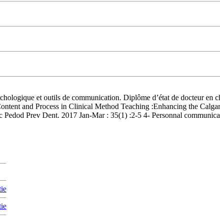
sychologique et outils de communication. Diplôme d’état de docteur en
 Content and Process in Clinical Method Teaching :Enhancing the Calg
oc Pedod Prev Dent. 2017 Jan-Mar : 35(1) :2-5 4- Personnal communic
tie
tie